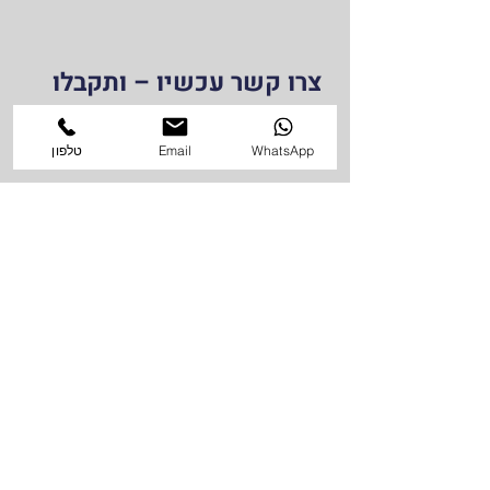
צרו קשר עכשיו – ותקבלו
הצעת מחיר תוך דקות!
WhatsApp
Email
טלפון
שדרגו את חוויית הצפייה שלכם – עם התקנת
זרוע חשמלית מהתקרה, ברמה הגבוהה ביותר.
ייעוץ ללא התחייבות
שירות בפריסה ארצית
התקנות גם בשעות גמישות
שלומי התקנות – כי טלוויזיה מהתקרה זו
אמנות.
חייגו
0549169569