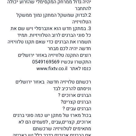
יהיה גדול ממרחק המקסימלי שהזרוע יכולה
להתחבר
2.לבדוק שמשקל המתקן נמוך ממשקל
הטלוויזיה
3. במתקן חדש הוא אונברסלי ויש שם את
כל סוגי הברגים לרוב הטלוויזיות. תמיד
תשמרו את הברגים כדי שאם תקנו טלוויזיה
חדשה יהיה לכם מבחר
רוצים התקנה טלוויזיה באזור ירושלים
התקשרו עכשיו
0549169569
כנסו לאתר
www.fixtv.co.il
רכשתם טלויזיה חדשה באזור ירושלים
וניסתם להרכיב לבד
הברגים ארוכים ?
הברגים קצרים?
הברגים עבים ?
בכול מארז של מתקן יש כמה סוגי ברגים
ארוכים, קצרים,עבים , לפעמים הם לא
מתאימים לטלוויזיה שרכשתם
אם הברגים ארוכים בדרך כלל יש באריזה