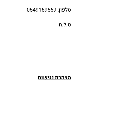
טלפון:
0549169569
ט.ל.ח
הצהרת נגישות