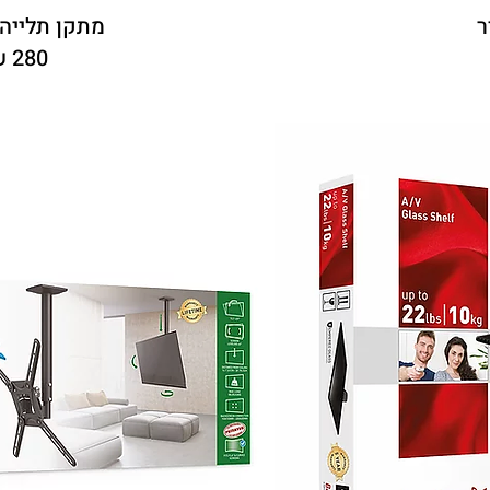
ר
מתקן תלייה
280 ש"ח