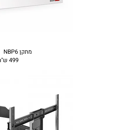
מתקן NBP6 עד75"
499 ש"ח