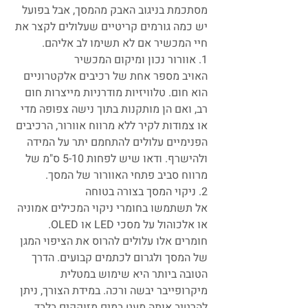
מסתכמת בניגוב האבק מהמסך, אבל בפועל 
יש כמה גורמים קריטיים שעלולים לקצר את 
חיי המכשיר אם לא תשימו לב אליהם.
1. אוורור נכון ומיקום המכשיר
האויב מספר אחת של רכיבים אלקטרוניים 
הוא חום. טלוויזיות מודרניות מייצרות חום 
רב, ואם הן מותקנות בתוך נישה צפופה מדי 
או צמודות לקיר ללא מרווח אוורור, הרכיבים 
הפנימיים עלולים להתחמם יתר על המידה 
ולהישרף. ודאו שיש לפחות 5-10 ס"מ של 
מרווח סביב פתחי האוורור של המסך.
2. ניקוי המסך בצורה בטוחה
אל תשתמשו בחומרי ניקוי המכילים אמוניה 
או אלכוהול על מסכי LED או OLED. 
חומרים אלו עלולים להרוס את הציפוי המגן 
של המסך ולגרום לכתמים קבועים. הדרך 
הטובה ביותר היא שימוש במטלית 
מיקרופייבר יבשה ורכה. במידת הצורך, ניתן 
להרטיב אותה מעט במים מזוקקים בלבד.